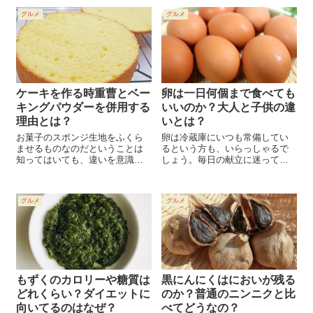
法などを知っておけば、いざと
の決まりがありました。そのサ
グルメ
グルメ
いうとき役立つと思いません
ラダ油の定義についてわかりや
か。今回は、そんなにんにくの
すく解説して見たいと思いま
匂いの原因から食べ方の対処法
す。 また、なぜサ...
までをご紹介していきます。
ケーキを作る時重曹とベー
卵は一日何個まで食べても
キングパウダーを併用する
いいのか？大人と子供の違
理由とは？
いとは？
お菓子のスポンジ生地をふくら
卵は冷蔵庫にいつも常備してい
ませるものなのだということは
るという方も、いらっしゃるで
知ってはいても、違いを意識す
しょう。毎日の献立に迷ってし
ることなく、ただなんとなく使
まうとき、卵をストックしてい
っていたことも多いのではない
るだけで、すぐにでもおかずの
でしょうか。レシピには、どち
一品が出来上がり、とても重宝
グルメ
グルメ
らか一方だけを使ったものや、
しますよね。 ところでこの卵で
両方使ったものもあります。成
すが、一日何個までなら、食べ
分が同じように思えても少しず
ても平気なので...
つ効果が違う、重曹とベーキン
グパウダーの使い方について紹
介します。
もずくのカロリーや糖質は
黒にんにくはにおいが残る
どれくらい？ダイエットに
のか？普通のニンニクと比
向いてるのはなぜ？
べてどうなの？