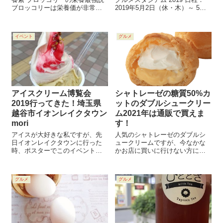
ブロッコリーは栄養価が非常に
2019年5月2日（休・木）～ 5月6
高い緑黄色野菜であり、特にビ
日（休・月） 時間：10:00～
タミンC、ビタミンK、食物繊
21:00 電車：広島駅から旧広島市
維、カリウム、葉酸などが豊富
民球場跡地 場所：旧広島市民球
イベント
グルメ
に含まれています。100gあたり
場跡地 〒730-0011 広島県...
のビタミンC含有量は約140mg
で、...
アイスクリーム博覧会
シャトレーゼの糖質50%カ
2019行ってきた！埼玉県
ットのダブルシュークリー
越谷市イオンレイクタウン
ム2021年は通販で買えま
mori
す！
アイスが大好きな私ですが、先
人気のシャトレーゼのダブルシ
日イオンレイクタウンに行った
ュークリームですが、今なかな
時、ポスターでこのイベントを
かお店に買いに行けない方に通
知りました。 何やら、ジェラー
販で買う方法の紹介です。 シャ
ト世界チャンピオンのアイス
トレーゼオンラインショップで
や、ご当地アイスが食べられる
も買えるし、アマゾンでも買う
グルメ
グルメ
ような！しかも、総勢200種類も
ことができます。 多少の値段の
のアイスがやってくるとわかれ
違いがあるので見ていきましょ
ば、行かない...
う。 シャト...