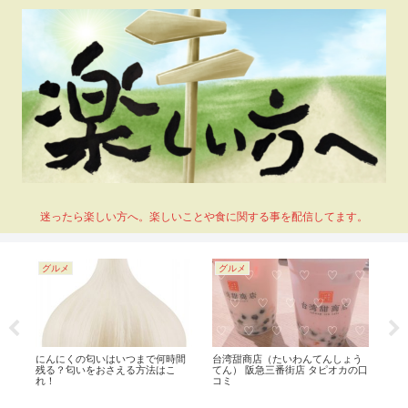
迷ったら楽しい方へ。楽しいことや食に関する事を配信してます。
グルメ
グルメ
グ
にんにくの匂いはいつまで何時間
台湾甜商店（たいわんてんしょう
コ
aが
残る？匂いをおさえる方法はこ
てん） 阪急三番街店 タピオカの口
効
に
れ！
コミ
介