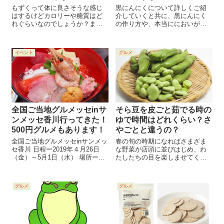
もずくって体に良さそうな感じ
黒にんにくについて詳しくご紹
はするけどカロリーや糖質はど
介していくと共に、黒にんにく
れぐらいなのでしょうか？ま
の作り方や、本当ににおいが残
た、もずくはダイエットに向い
らないかどうか、においが残ら
ているのでしょうか？ そんな疑
ない食べ方などもお伝えしてい
問があったので、カロリーや糖
きます。 早速、一番気になる黒
イベント
グルメ
質について調べてみました。 ダ
にんにくの「におい残り」につ
イエットにどのような効果があ
いて見ていきましょう！
るのかも調べて...
全国ご当地グルメッセinサ
そら豆を皮ごと茹でる時の
ンメッセ香川行ってきた！
ゆで時間はどれくらい？さ
500円グルメもあります！
やごとと違うの？
全国ご当地グルメッセinサンメッ
春の旬の時期になればさまざま
セ香川 日程ー2019年４月26日
な野菜が店頭に並びはじめ、わ
（金）～5月1日（水） 場所ーサ
たしたちの目を楽しませてくれ
ンメッセ香川（香川県高松市林
ます。春の野菜といえば、みな
町林町2217-1） 時間ー10:00－
さんは何を思い浮かべるでしょ
17:00 「全国ご当地グルメッセ」
うか。 スタンダードなところで
グルメ
グルメ
では、ラーメン、丼、お肉、ス
は、キャベツや玉ネギ、じゃが
イーツとご...
いもなどの新野菜ですよね。 そ
のほか、春の...