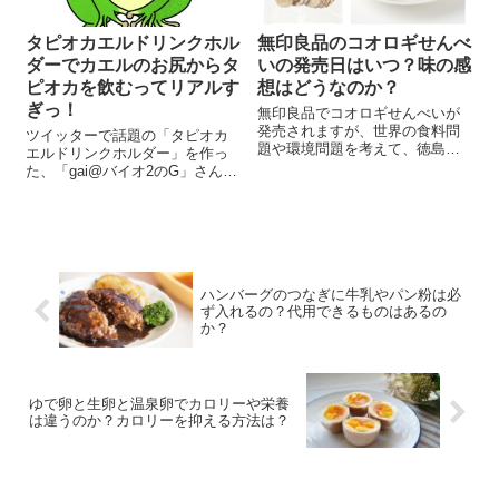
タピオカエルドリンクホル
無印良品のコオロギせんべ
ダーでカエルのお尻からタ
いの発売日はいつ？味の感
ピオカを飲むってリアルす
想はどうなのか？
ぎっ！
無印良品でコオロギせんべいが
発売されますが、世界の食料問
ツイッターで話題の「タピオカ
題や環境問題を考えて、徳島大
エルドリンクホルダー」を作っ
学と共同開発をして製品化した
た、「gai@バイオ2のG」さんの
そうです。 一般の人がコオロギ
投稿が盛り上がってます。 本人
を食べるの？と疑問に思います
は、「タピオカミルクティー屋
ね。しかもきもいです。でも、
の前で使ってみるか」と投稿し
無印良品のコオロギせんべいは
ています。また、「タピオカは
粉末状にしたコ...
ギャグですむけど チアシードド
リンク...
ハンバーグのつなぎに牛乳やパン粉は必
ず入れるの？代用できるものはあるの
か？
ゆで卵と生卵と温泉卵でカロリーや栄養
は違うのか？カロリーを抑える方法は？