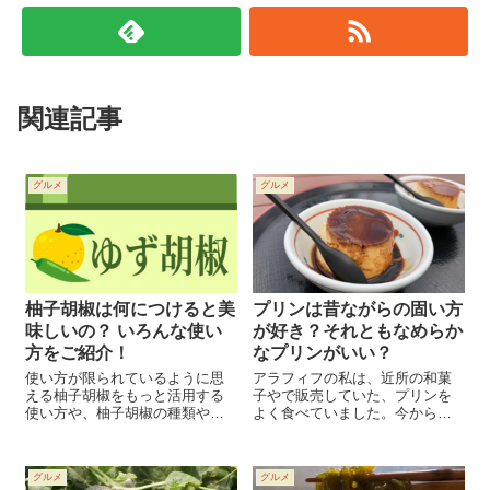
関連記事
グルメ
グルメ
柚子胡椒は何につけると美
プリンは昔ながらの固い方
味しいの？ いろんな使い
が好き？それともなめらか
方をご紹介！
なプリンがいい？
使い方が限られているように思
アラフィフの私は、近所の和菓
える柚子胡椒をもっと活用する
子やで販売していた、プリンを
使い方や、柚子胡椒の種類やそ
よく食べていました。今から４
の違いなどをご紹介していきた
０年前ぐらいですね。 あのプリ
いと思います！
ンで育ったので、固いプリンが
すきです。小学生のころに、ぷ
グルメ
グルメ
っちんプリンが発売されて、お