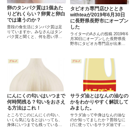
卵のタンパク質は1個あた
タピオカ専門店ひととき
りどれくらい？卵黄と卵白
withteaが2019年6月30日
では違うのか？
に長野県長野市にオープン
した
普段の食生活にタンパク質は足
りていますか。みなさんはタン
ライターのAさんの投稿 2019年6
パク質と聞くと、何を思い浮か
月30日にオープンした長野県長
べるでしょうか。 一番身近なも
野市にタピオカ専門店が出来た
のはやはり肉や魚ですよね。そ
時の事です。店の名前は、「タ
の他にもタンパク質が含まれて
ピオカ専門店ひととき
いる食品は、まだたくさんある
withtea」。 今まで専門店は長野
のです。 卵に含まれている豊富
グルメ
グルメ
になかったのですが、全国的に
な栄養素の中...
流行り始めて、長野市にも進出
して...
にんにくの匂いはいつまで
サラダ油とはなんの油なの
何時間残る？匂いをおさえ
かをわかりやすく解説して
る方法はこれ！
みました。
ところでこのにんにくの匂い、
サラダ油って中身はなんの油な
いくら気になるとはいっても、
のか知ってましたか？普段なに
身体にいつまでも残っているわ
げに使っているサラダ油です
けではありませんよね。匂いが
が、なんの油かなんて考えませ
残っている期間や、匂いの対処
んよね。 サラダ油にはいくつか