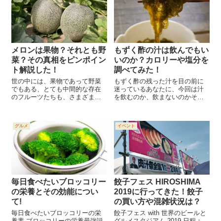
皿にプリンがでてくるのがおも
しろくて、よく...
メロンは果物？それとも野
もずく酢の汁は飲んでもい
菜？その真相をピンポイン
いのか？カロリーや塩分を
ト解説した！
調べてみた！
世の中には、果物であって野菜
もずく酢の残った汁を目の前に
でもある、とても中間的な存在
迷っているあなたに、今回は汁
のフルーツたちも、さまざま存
を飲むのか、飲まないのかその
在しています。 メロンもそんな
どちらが良いのか、などを調べ
珍しいフルーツのひとつです。
てみました。
メロンはおやつによく食べられ
グルメ
イベント
たり、ケーキやパフェのトッピ
ングとしても、その姿をよく見
かけますよね...
毎日食べたいブロッコリー
餃子フェス HIROSHIMA
の栄養とその効能につい
2019に行ってきた！餃子
て!
の買い方や混雑状況は？
毎日食べたいブロッコリーの栄
餃子フェス with 世界のビールと
養素 ブロッコリーの栄養最強説
グルメスタジアム 2019 日程：