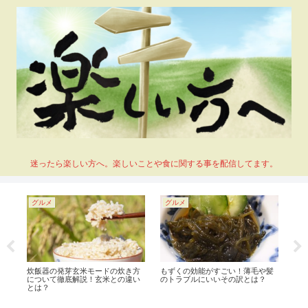
迷ったら楽しい方へ。楽しいことや食に関する事を配信してます。
グルメ
グルメ
グ
ど
炊飯器の発芽玄米モードの炊き方
もずくの効能がすごい！薄毛や髪
Ki
？
について徹底解説！玄米との違い
のトラブルにいいその訳とは？
た！
とは？
た