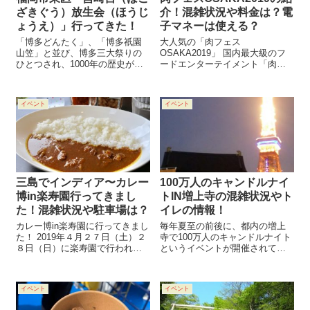
ざきぐう）放生会（ほうじ
介！混雑状況や料金は？電
ょうえ）」行ってきた！
子マネーは使える？
「博多どんたく」、「博多祇園
大人気の「肉フェス
山笠」と並び、博多三大祭りの
OSAKA2019」 国内最大級のフ
ひとつされ、1000年の歴史があ
ードエンターテイメント「肉フ
る福岡市東区「筥崎宮（はこざ
ェス」 今年の開催日は 、 2019
きぐう）放生会（ほうじょう
年4月26日（金）～ 5月6日
え）」に行ってきたので、感想
（休・月） 開催時間は、
イベント
イベント
を書いてみたと思う。 福岡市東
10:00〜21:00 ※初日12:00〜、最
区箱崎で行われる放生会という
終日〜20:00 初...
お祭りなので...
三島でインディア〜カレー
100万人のキャンドルナイ
博in楽寿園行ってきまし
トIN増上寺の混雑状況やト
た！混雑状況や駐車場は？
イレの情報！
カレー博in楽寿園に行ってきまし
毎年夏至の前後に、都内の増上
た！ 2019年４月２７日（土）２
寺で100万人のキャンドルナイト
８日（日）に楽寿園で行われて
というイベントが開催されてい
いたカレー博に行ってきまし
ます。 「でんきを消して、スロ
た。 場所ーJR東海道線三島駅の
ーな夜を。」を合言葉に、2003
南口からすぐ 時間ー10:00～
年より始まったイベントです。
イベント
イベント
16:00 会場ー三島市立公園 楽寿
主 催は大地を守る会、J-
園 住所ー〒411-...
WAVEで、オーガニックマルシ