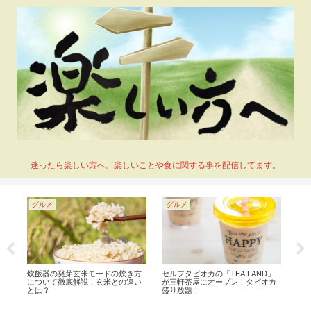
迷ったら楽しい方へ。楽しいことや食に関する事を配信してます。
グルメ
グルメ
グ
名
炊飯器の発芽玄米モードの炊き方
セルフタピオカの「TEA LAND」
セ
オ
について徹底解説！玄米との違い
が三軒茶屋にオープン！タピオカ
域
とは？
盛り放題！
ま