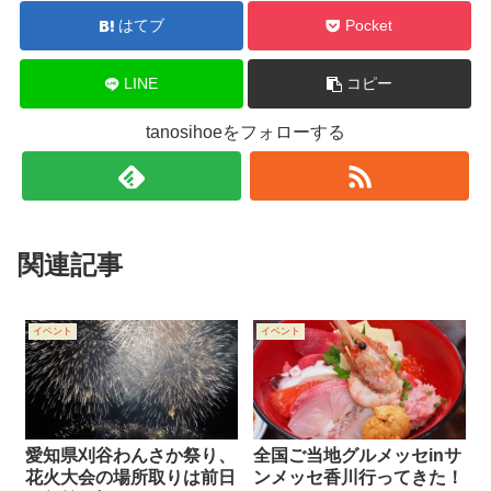
はてブ
Pocket
LINE
コピー
tanosihoeをフォローする
関連記事
イベント
イベント
愛知県刈谷わんさか祭り、
全国ご当地グルメッセinサ
花火大会の場所取りは前日
ンメッセ香川行ってきた！