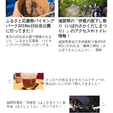
ェや...
ふるさと応援祭バイキング
滋賀県の「伊庭の坂下し祭
パーク2019in日比谷公園
り（いばのさかくだしまつ
に行ってきた！
り）」のアクセスやトイレ
情報！
東京の日比谷公園で開催されま
した『ふるさと応援祭 バイキ
滋賀県東近江市伊庭町で毎年5月
ングパーク2019』に行ってまい
4日に行われる「繖峰三神社（さ
りましたので、そのレポを書い
んぽうさんじんじゃ）」 通称、
ていきます。 このような野外の
「伊庭の坂下し祭り（いばのさ
イベントが好きなので、よく出
かくだしまつり）」は知る人ぞ
かけます。今回は、3000円で食
知る有名なお祭りです。 何が有
べ放題なので、がっつりと食べ
名かと言うと、このお祭りは日
ようと...
本三大奇祭まつりの１つに数え
られるか...
スシローの光るタピオカミルクティーの
味はおいしいのか？飲んできました！
福岡市東区「筥崎宮（はこざきぐう）放
生会（ほうじょうえ）」行ってきた！