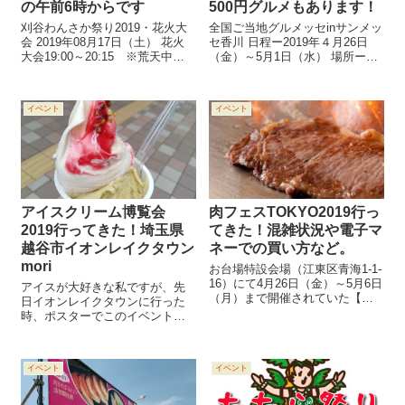
の午前6時からです
500円グルメもあります！
刈谷わんさか祭り2019・花火大
全国ご当地グルメッセinサンメッ
会 2019年08月17日（土） 花火
セ香川 日程ー2019年４月26日
大会19:00～20:15 ※荒天中止
（金）～5月1日（水） 場所ーサ
場所：刈谷市総合運動公園 〒
ンメッセ香川（香川県高松市林
448-0011 愛知県刈谷市築地町荒
町林町2217-1） 時間ー10:00－
田向島1番地 ホームページ： 刈
17:00 「全国ご当地グルメッセ」
イベント
イベント
谷わんさか祭り2019パンフレ
では、ラーメン、丼、お肉、ス
ッ...
イーツとご...
アイスクリーム博覧会
肉フェスTOKYO2019行っ
2019行ってきた！埼玉県
てきた！混雑状況や電子マ
越谷市イオンレイクタウン
ネーでの買い方など。
mori
お台場特設会場（江東区青海1-1-
16）にて4月26日（金）～5月6日
アイスが大好きな私ですが、先
（月）まで開催されていた【肉
日イオンレイクタウンに行った
フェスTOKYO2019】へ夫と２人
時、ポスターでこのイベントを
で行ってきました。 最寄駅はゆ
知りました。 何やら、ジェラー
りかもめ 台場駅のようですが、
ト世界チャンピオンのアイス
私たちはりんかい線東京テレポ
や、ご当地アイスが食べられる
ート駅を利用しまし...
イベント
イベント
ような！しかも、総勢200種類も
のアイスがやってくるとわかれ
ば、行かない...