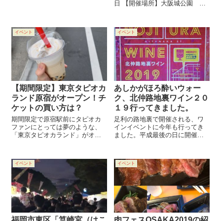
ました。 最近では、ギョー女と
日 【開催場所】大阪城公園 太
いう言葉もあるようですが、私
陽の広場 【時間】10:00～20:00
にはあまり関係ありません。た
【住所】大阪市中央区大阪城
だ単に餃子が好きなだけです。
【交通手段】電車の場合(大阪城
今回の餃子フェス大阪で食べた
イベント
イベント
公園駅)、大阪から環状線で10分
餃子をシェア...
で...
【期間限定】東京タピオカ
あしかがほろ酔いウォー
ランド原宿がオープン！チ
ク、北仲路地裏ワイン２０
ケットの買い方は？
１９行ってきました。
期間限定で原宿駅前にタピオカ
足利の路地裏で開催される、ワ
ファンにとっては夢のような、
インイベントに今年も行ってき
「東京タピオカランド」がオー
ました。平成最後の日に開催さ
プンします。 テーマは「タピオ
れますが、このイベントも５回
カの夢の国」タピオカのディズ
目で、今年で最後になるようで
ニーランドバージョンでしょう
す。 その理由は、フェイスブッ
イベント
イベント
か？たくさんのタピオカ有名店
クのページ「北仲路地裏ワイ
や撮影スポットなど楽しいこと
ン」によると、 北仲路地裏ワイ
いっぱいです。...
ンをおやすみさ...
福岡市東区「筥崎宮（はこ
肉フェスOSAKA2019の紹