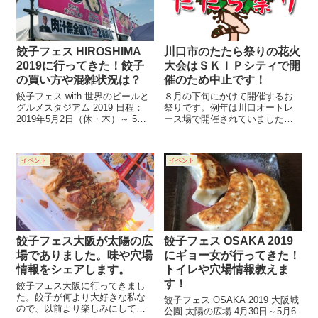
餃子フェス HIROSHIMA
川口市のたたら祭りの花火
2019に行ってきた！餃子
大会はＳＫＩＰシティで開
の買い方や混雑状況は？
催のため中止です！
餃子フェス with 世界のビールと
８月の下旬にかけて開催するお
グルメスタジアム 2019 日程：
祭りです。例年は川口オートレ
2019年5月2日（休・木）～ 5月6
ース場で開催されていました
日（休・月） 時間：10:00～
が、2019年よりSKIPシティで開
21:00 電車：広島駅から旧広島市
催することになりました。 その
民球場跡地 場所：旧広島市民球
ために、毎年行われていた花火
イベント
イベント
場跡地 〒730-0011 広島県...
大会も中止となります。 川口オ
ートレース場は、2017年3月の
耐...
餃子フェス大阪が太陽の広
餃子フェス OSAKA 2019
場でありました。味や穴場
にギョー女が行ってきた！
情報をシェアします。
トイレや穴場情報教えま
す！
餃子フェス大阪に行ってきまし
た。餃子が何より大好きな私な
餃子フェス OSAKA 2019 大阪城
ので、以前より楽しみにしてい
公園 太陽の広場 4月30日～5月6