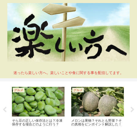
迷ったら楽しい方へ。楽しいことや食に関する事を配信してます。
グルメ
グルメ
グ
ー
そら豆の正しい保存法とは？冷凍
メロンは果物？それとも野菜？そ
卵
はい
保存する場合どのように行う？
の真相をピンポイント解説した！
か