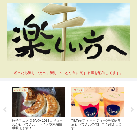
迷ったら楽しい方へ。楽しいことや食に関する事を配信してます。
イベント
グルメ
イ
わ
餃子フェス OSAKA 2019にギョー
TikTea(ティックティー)平塚駅前
肉フ
女が行ってきた！トイレや穴場情
店行ってきたので口コミ紹介しま
状
報教えます！
す
る