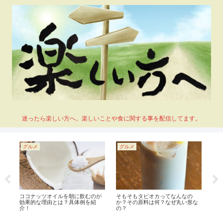
迷ったら楽しい方へ。楽しいことや食に関する事を配信してます。
グルメ
グルメ
グ
技
ココナッツオイルを朝に飲むのが
そもそもタピオカってなんなの
Ki
し
効果的な理由とは？具体例を紹
か？その原料は何？なぜ丸い形な
た！
介！
の？
た