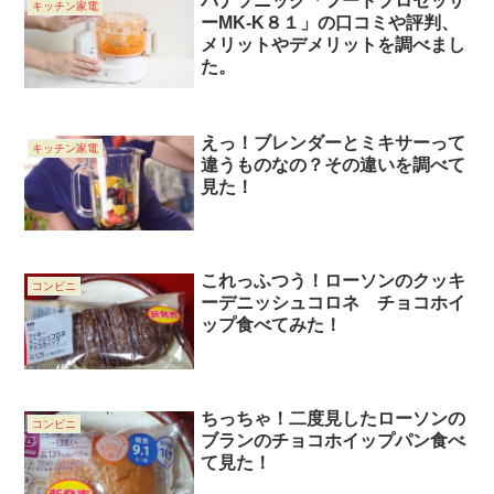
パナソニック「フードプロセッサ
キッチン家電
ーMK-K８１」の口コミや評判、
メリットやデメリットを調べまし
た。
えっ！ブレンダーとミキサーって
キッチン家電
違うものなの？その違いを調べて
見た！
これっふつう！ローソンのクッキ
コンビニ
ーデニッシュコロネ チョコホイ
ップ食べてみた！
ちっちゃ！二度見したローソンの
コンビニ
ブランのチョコホイップパン食べ
て見た！