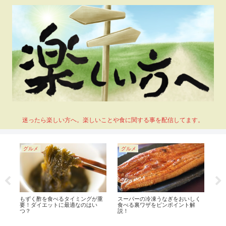
迷ったら楽しい方へ。楽しいことや食に関する事を配信してます。
グルメ
グルメ
グ
ク
もずく酢を食べるタイミングが重
スーパーの冷凍うなぎをおいしく
白
も
要！ダイエットに最適なのはい
食べる裏ワザをピンポイント解
の
つ？
説！
違