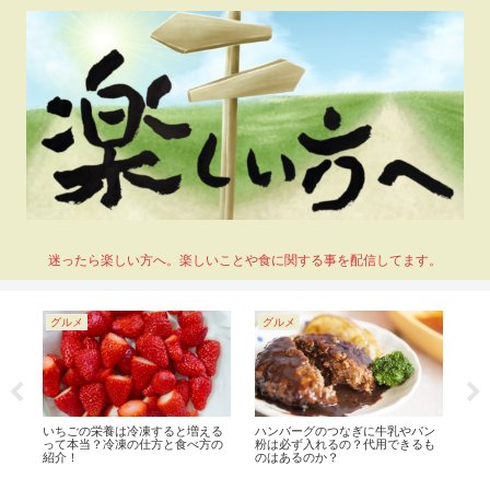
迷ったら楽しい方へ。楽しいことや食に関する事を配信してます。
グルメ
グルメ
グ
く
いちごの栄養は冷凍すると増える
ハンバーグのつなぎに牛乳やパン
ふ
って本当？冷凍の仕方と食べ方の
粉は必ず入れるの？代用できるも
す
紹介！
のはあるのか？
る