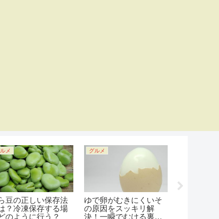
ルメ
グルメ
グルメ
ら豆の正しい保存法
ゆで卵がむきにくいそ
鮭は白身魚
は？冷凍保存する場
の原因をスッキリ解
の？なぜ赤
どのように行う？
決！一瞬でむける裏技
いるのかを