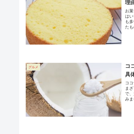
理
お菓
はい
も多
たも
しず
しま
コ
グルメ
具
ココ
まざ
で、
みま
由と
てい