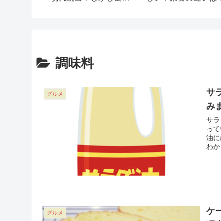
りがあった！
調味料
サ
グルメ
み
サラ
って
油に
わか
ケ
グルメ