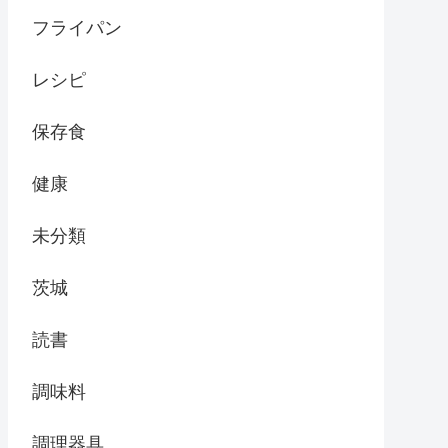
フライパン
レシピ
保存食
健康
未分類
茨城
読書
調味料
調理器具