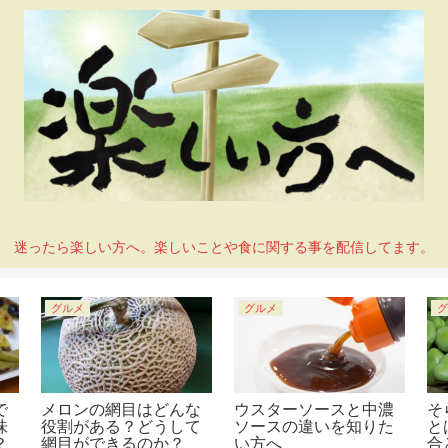
迷ったら楽しい方へ。楽しいことや食に関する事を配信してます。
グルメ
グルメ
グ
で
メロンの網目はどんな
ウスターソースと中濃
そ
味
役割がある？どうして
ソースの違いを知りた
と
？
網目ができるのか？
い方へ
合