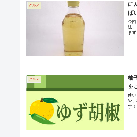
に
グルメ
ば
今回
法、
まず
柚
グルメ
を
使い
や、
す