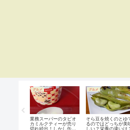
グルメ
グルメ
はなんの油
業務スーパーのタピオ
そら豆を焼くのとゆ
かりやすく
カミルクティーが売り
るのではどっちが美
ました。
切れ続出！しかし缶入
しい？栄養の違いは