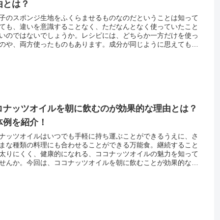
由とは？
子のスポンジ生地をふくらませるものなのだということは知って
ても、違いを意識することなく、ただなんとなく使っていたこと
いのではないでしょうか。レシピには、どちらか一方だけを使っ
のや、両方使ったものもあります。成分が同じように思えても少
つ効果が違う、重曹とベーキングパウダーの使い方について紹介
す。
コナッツオイルを朝に飲むのが効果的な理由とは？
体例を紹介！
ナッツオイルはいつでも手軽に持ち運ぶことができるうえに、さ
まな種類の料理にも合わせることができる万能食。継続すること
太りにくく、健康的になれる、ココナッツオイルの魅力を知って
せんか。今回は、ココナッツオイルを朝に飲むことが効果的な理
、その飲み方の具体例をまとめてみましたので、この後一緒にみ
きたいと思います。