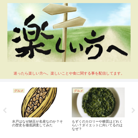
迷ったら楽しい方へ。楽しいことや食に関する事を配信してます。
グルメ
グルメ
グ
い
水戸はなぜ納豆が名産なのか？そ
もずくのカロリーや糖質はどれく
温
！
の歴史を徹底調査してみた
らい？ダイエットに向いてるのは
説
なぜ？
す