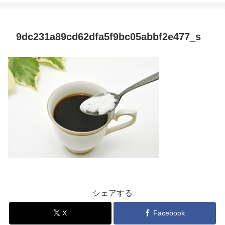
9dc231a89cd62dfa5f9bc05abbf2e477_s
シェアする
X
Facebook